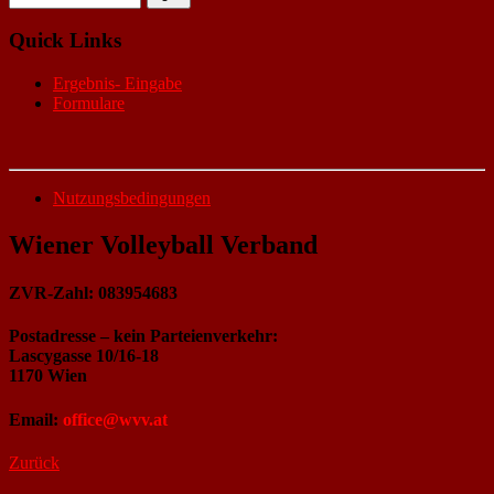
Quick Links
Ergebnis- Eingabe
Formulare
Nutzungsbedingungen
Wiener Volleyball Verband
ZVR-Zahl: 083954683
Postadresse – kein Parteienverkehr:
Lascygasse 10/16-18
1170 Wien
Email:
office@wvv.at
Zurück