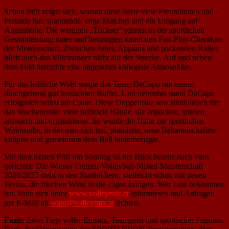
Schon früh zeigte sich, warum diese Serie viele Freundinnen und
Freunde hat: spannende, enge Matches und ein Umgang auf
Augenhöhe. Die wenigen „Trickser“ gingen in der sportlichen
Gesamtleistung unter und bestätigten damit den Fair-Play-Charakter
der Meisterschaft. Zwischen Jubel, Applaus und packenden Rallys
blieb auch das Miteinander nicht auf der Strecke. Auf und neben
dem Feld herrschte eine angenehm kollegiale Atmosphäre.
Für das leibliche Wohl sorgte das Team DaCapo mit einem
durchgehend gut bestückten Buffet. Und nebenbei stand DaCapo
erfolgreich selbst am Court. Diese Doppelrolle war sinnbildlich für
das Wochenende: viele helfende Hände, die anpacken, spielen,
anfeuern und organisieren. So wurde die Halle zur sportlichen
Wohnstube, in der man sich traf, plauderte, neue Bekanntschaften
knüpfte und gemeinsam dem Ball hinterherjagte.
Mit dem letzten Pfiff am Sonntag ist der Blick bereits nach vorn
gerichtet: Die Wiener Freizeit-Volleyball-Mixed-Meisterschaft
2026/2027 steht in den Startlöchern, vielleicht schon mit neuen
Teams, die frischen Wind in die Ligen bringen. Wer Lust bekommen
hat, kann sich unter
www.volleymix.at
informieren und Anfragen
per E-Mail an
wien@volleymix.at
richten.
Fazit:
Zwei Tage voller Einsatz, Teamgeist und sportlicher Fairness.