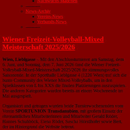
Nachwuchs Mädchen
----------
News-Archiv
Vereins-News
Verbands-News
----------
Wiener Freizeit-Volleyball-Mixed
Meisterschaft 2025/2026
Wien, Lieblgasse
– Mit den Abschlussturnieren am Samstag, dem
6. Juni, und Sonntag, dem 7. Juni 2026 fand die Wiener Freizeit-
Volleyball-Mixed-Meisterschaft 2025/2026 ihr stimmungsvolles
Saisonende. In der Sporthalle Lieblgasse 4 (1220 Wien) traf sich die
bunte Community des Wiener Mixed-Volleyballs, um in den
Spielklassen von L bis XXS die finalen Platzierungen auszuspielen.
Die anderen Kategorien wurden bereits an einem Wochenende im
Mai ausgespielt.
Organisiert und getragen wurden beide Turnierwochenenden vom
Verein
SPORTUNION Transdanubien
, mit großem Einsatz der
ehrenamtlichen Mitarbeiterinnen und Mitarbeiter Gerald Röder,
Hannes Schuhböck, Elena Röder, Sascha Hörstlhofer sowie Bert,
der im Hintergrund die Website betreut.