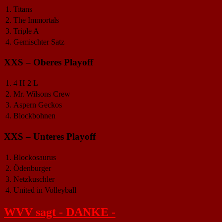
1.
Titans
2.
The Immortals
3.
Triple A
4.
Gemischter Satz
XXS – Oberes Playoff
1.
4 H 2 L
2.
Mr. Wilsons Crew
3.
Aspern Geckos
4.
Blockbohnen
XXS – Unteres Playoff
1.
Blockosaurus
2.
Ödenburger
3.
Netzkuschler
4.
United in Volleyball
WVV sagt - DANKE -