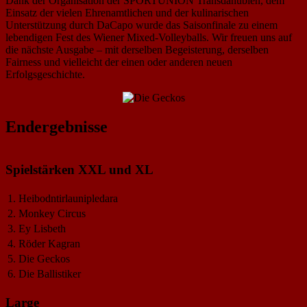
Dank der Organisation der SPORTUNION Transdanubien, dem
Einsatz der vielen Ehrenamtlichen und der kulinarischen
Unterstützung durch DaCapo wurde das Saisonfinale zu einem
lebendigen Fest des Wiener Mixed-Volleyballs. Wir freuen uns auf
die nächste Ausgabe – mit derselben Begeisterung, derselben
Fairness und vielleicht der einen oder anderen neuen
Erfolgsgeschichte.
Endergebnisse
Spielstärken XXL und XL
1.
Heibodntirlaunipledara
2.
Monkey Circus
3.
Ey Lisbeth
4.
Röder Kagran
5.
Die Geckos
6.
Die Ballistiker
Large