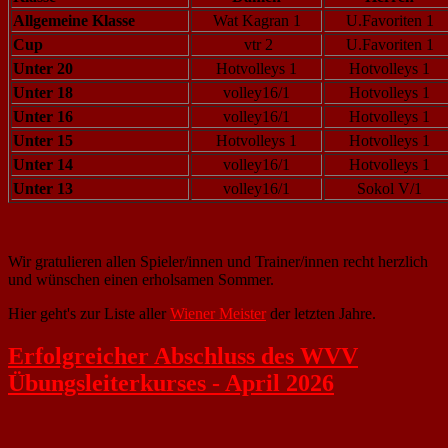
Allgemeine Klasse
Wat Kagran 1
U.Favoriten 1
Cup
vtr 2
U.Favoriten 1
Unter 20
Hotvolleys 1
Hotvolleys 1
Unter 18
volley16/1
Hotvolleys 1
Unter 16
volley16/1
Hotvolleys 1
Unter 15
Hotvolleys 1
Hotvolleys 1
Unter 14
volley16/1
Hotvolleys 1
Unter 13
volley16/1
Sokol V/1
Wir gratulieren allen Spieler/innen und Trainer/innen recht herzlich
und wünschen einen erholsamen Sommer.
Hier geht's zur Liste aller
Wiener Meister
der letzten Jahre.
Erfolgreicher Abschluss des WVV
Übungsleiterkurses - April 2026