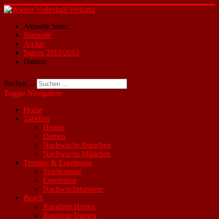
Aktuelle Seite:
Startseite
Archiv
Saison 2012/2013
Damen
Suchen ...
Toggle Navigation
Home
Tabellen
Herren
Damen
Nachwuchs Burschen
Nachwuchs Mädchen
Termine & Ergebnisse
Spieltermine
Ergebnisse
Nachwuchsturniere
Beach
Rangliste Herren
Rangliste Damen