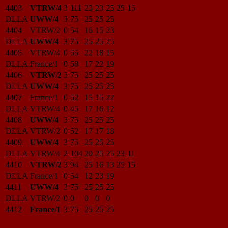
4403
VTRW/4
3
111
23
23
25
25
15
DLLA
UWW/4
3
75
25
25
25
4404
VTRW/2
0
54
16
15
23
DLLA
UWW/4
3
75
25
25
25
4405
VTRW/4
0
55
22
18
15
DLLA
France/1
0
58
17
22
19
4406
VTRW/2
3
75
25
25
25
DLLA
UWW/4
3
75
25
25
25
4407
France/1
0
52
15
15
22
DLLA
VTRW/4
0
45
17
16
12
4408
UWW/4
3
75
25
25
25
DLLA
VTRW/2
0
52
17
17
18
4409
UWW/4
3
75
25
25
25
DLLA
VTRW/4
2
104
20
25
25
23
11
4410
VTRW/2
3
94
25
16
13
25
15
DLLA
France/1
0
54
12
23
19
4411
UWW/4
3
75
25
25
25
DLLA
VTRW/2
0
0
0
0
0
4412
France/1
3
75
25
25
25