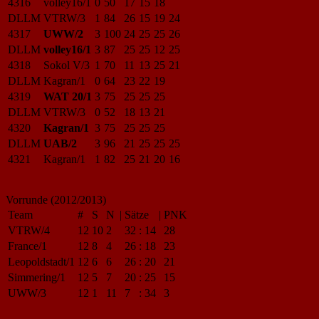
4316
volley16/1
0
50
17
15
18
DLLM
VTRW/3
1
84
26
15
19
24
4317
UWW/2
3
100
24
25
25
26
DLLM
volley16/1
3
87
25
25
12
25
4318
Sokol V/3
1
70
11
13
25
21
DLLM
Kagran/1
0
64
23
22
19
4319
WAT 20/1
3
75
25
25
25
DLLM
VTRW/3
0
52
18
13
21
4320
Kagran/1
3
75
25
25
25
DLLM
UAB/2
3
96
21
25
25
25
4321
Kagran/1
1
82
25
21
20
16
Vorrunde (2012/2013)
Team
#
S
N
|
Sätze
|
PNK
VTRW/4
12
10
2
32
:
14
28
France/1
12
8
4
26
:
18
23
Leopoldstadt/1
12
6
6
26
:
20
21
Simmering/1
12
5
7
20
:
25
15
UWW/3
12
1
11
7
:
34
3