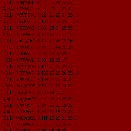
DLL
Kagran/1
1
87
25
18
22
22
4034
UWW/2
3
95
20
25
25
25
DLL
WAT 20/1
3
92
21
25
6
25
15
4015
UAB/2
2
103
25
23
25
17
13
DLL
VTRW/3
3
83
25
8
25
25
4037
VTRW/2
1
74
17
25
17
15
DLL
volley16/1
1
78
22
25
15
16
4038
UWW/2
3
94
25
19
25
25
DLL
UAB/2
3
75
25
25
25
4039
VTRW/2
0
58
18
23
17
DLL
WAT 20/1
3
107
21
25
25
21
15
4040
VTRW/3
2
100
25
20
20
25
10
DLL
UWW/2
3
104
29
25
25
25
4041
Sokol V/3
1
79
31
12
14
22
DLL
Sokol V/3
1
78
19
25
21
13
4042
Kagran/1
3
98
25
23
25
25
DLL
UWW/4
3
94
25
25
19
25
4043
VTRW/2
1
83
17
18
25
23
DLL
volley16/1
3
111
25
25
21
25
15
4044
VTRW/3
2
97
21
17
25
27
7
DLL
UAB/2
3
75
25
25
25