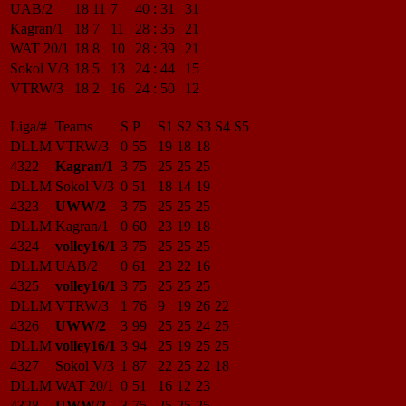
UAB/2
18
11
7
40
:
31
31
Kagran/1
18
7
11
28
:
35
21
WAT 20/1
18
8
10
28
:
39
21
Sokol V/3
18
5
13
24
:
44
15
VTRW/3
18
2
16
24
:
50
12
Liga/#
Teams
S
P
S1
S2
S3
S4
S5
DLLM
VTRW/3
0
55
19
18
18
4322
Kagran/1
3
75
25
25
25
DLLM
Sokol V/3
0
51
18
14
19
4323
UWW/2
3
75
25
25
25
DLLM
Kagran/1
0
60
23
19
18
4324
volley16/1
3
75
25
25
25
DLLM
UAB/2
0
61
23
22
16
4325
volley16/1
3
75
25
25
25
DLLM
VTRW/3
1
76
9
19
26
22
4326
UWW/2
3
99
25
25
24
25
DLLM
volley16/1
3
94
25
19
25
25
4327
Sokol V/3
1
87
22
25
22
18
DLLM
WAT 20/1
0
51
16
12
23
4328
UWW/2
3
75
25
25
25