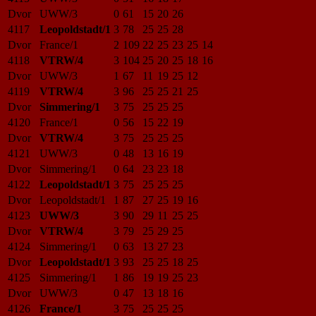
Dvor
UWW/3
0
61
15
20
26
4117
Leopoldstadt/1
3
78
25
25
28
Dvor
France/1
2
109
22
25
23
25
14
4118
VTRW/4
3
104
25
20
25
18
16
Dvor
UWW/3
1
67
11
19
25
12
4119
VTRW/4
3
96
25
25
21
25
Dvor
Simmering/1
3
75
25
25
25
4120
France/1
0
56
15
22
19
Dvor
VTRW/4
3
75
25
25
25
4121
UWW/3
0
48
13
16
19
Dvor
Simmering/1
0
64
23
23
18
4122
Leopoldstadt/1
3
75
25
25
25
Dvor
Leopoldstadt/1
1
87
27
25
19
16
4123
UWW/3
3
90
29
11
25
25
Dvor
VTRW/4
3
79
25
29
25
4124
Simmering/1
0
63
13
27
23
Dvor
Leopoldstadt/1
3
93
25
25
18
25
4125
Simmering/1
1
86
19
19
25
23
Dvor
UWW/3
0
47
13
18
16
4126
France/1
3
75
25
25
25