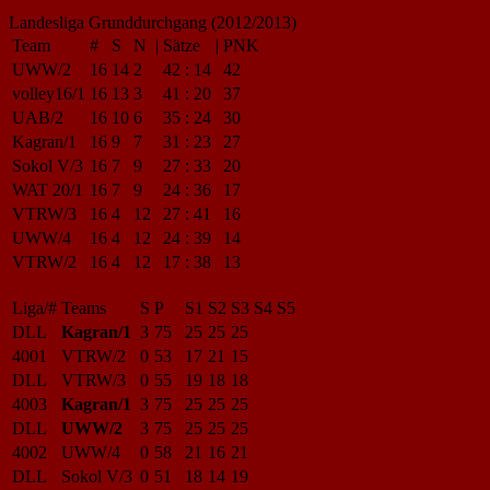
Landesliga Grunddurchgang (2012/2013)
Team
#
S
N
|
Sätze
|
PNK
UWW/2
16
14
2
42
:
14
42
volley16/1
16
13
3
41
:
20
37
UAB/2
16
10
6
35
:
24
30
Kagran/1
16
9
7
31
:
23
27
Sokol V/3
16
7
9
27
:
33
20
WAT 20/1
16
7
9
24
:
36
17
VTRW/3
16
4
12
27
:
41
16
UWW/4
16
4
12
24
:
39
14
VTRW/2
16
4
12
17
:
38
13
Liga/#
Teams
S
P
S1
S2
S3
S4
S5
DLL
Kagran/1
3
75
25
25
25
4001
VTRW/2
0
53
17
21
15
DLL
VTRW/3
0
55
19
18
18
4003
Kagran/1
3
75
25
25
25
DLL
UWW/2
3
75
25
25
25
4002
UWW/4
0
58
21
16
21
DLL
Sokol V/3
0
51
18
14
19