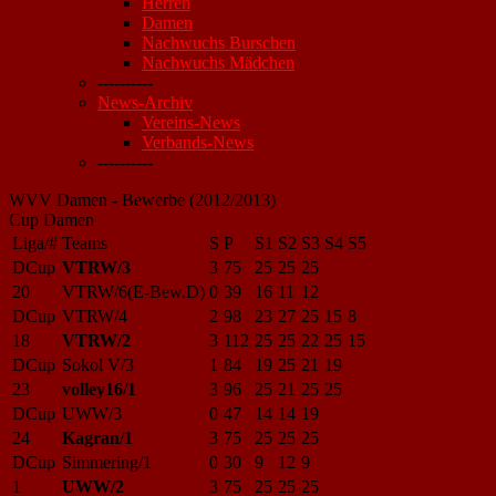
Herren
Damen
Nachwuchs Burschen
Nachwuchs Mädchen
----------
News-Archiv
Vereins-News
Verbands-News
----------
WVV Damen - Bewerbe (2012/2013)
Cup Damen
Liga/#
Teams
S
P
S1
S2
S3
S4
S5
DCup
VTRW/3
3
75
25
25
25
20
VTRW/6(E-Bew.D)
0
39
16
11
12
DCup
VTRW/4
2
98
23
27
25
15
8
18
VTRW/2
3
112
25
25
22
25
15
DCup
Sokol V/3
1
84
19
25
21
19
23
volley16/1
3
96
25
21
25
25
DCup
UWW/3
0
47
14
14
19
24
Kagran/1
3
75
25
25
25
DCup
Simmering/1
0
30
9
12
9
1
UWW/2
3
75
25
25
25