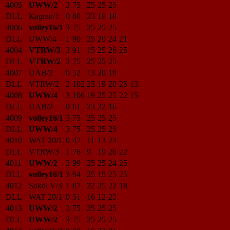
4005
UWW/2
3
75
25
25
25
DLL
Kagran/1
0
60
23
19
18
4006
volley16/1
3
75
25
25
25
DLL
UWW/4
1
90
25
20
24
21
4004
VTRW/3
3
91
15
25
26
25
DLL
VTRW/2
3
75
25
25
25
4007
UAB/2
0
52
13
20
19
DLL
VTRW/2
2
102
25
19
20
25
13
4008
UWW/4
3
106
19
25
25
22
15
DLL
UAB/2
0
61
23
22
16
4009
volley16/1
3
75
25
25
25
DLL
UWW/4
3
75
25
25
25
4010
WAT 20/1
0
47
11
13
23
DLL
VTRW/3
1
76
9
19
26
22
4011
UWW/2
3
99
25
25
24
25
DLL
volley16/1
3
94
25
19
25
25
4012
Sokol V/3
1
87
22
25
22
18
DLL
WAT 20/1
0
51
16
12
23
4013
UWW/2
3
75
25
25
25
DLL
UWW/2
3
75
25
25
25