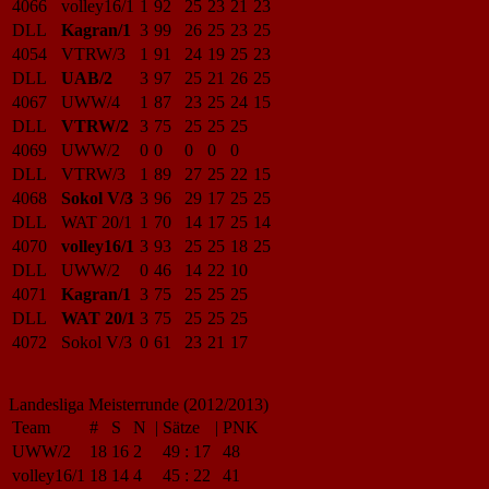
4066
volley16/1
1
92
25
23
21
23
DLL
Kagran/1
3
99
26
25
23
25
4054
VTRW/3
1
91
24
19
25
23
DLL
UAB/2
3
97
25
21
26
25
4067
UWW/4
1
87
23
25
24
15
DLL
VTRW/2
3
75
25
25
25
4069
UWW/2
0
0
0
0
0
DLL
VTRW/3
1
89
27
25
22
15
4068
Sokol V/3
3
96
29
17
25
25
DLL
WAT 20/1
1
70
14
17
25
14
4070
volley16/1
3
93
25
25
18
25
DLL
UWW/2
0
46
14
22
10
4071
Kagran/1
3
75
25
25
25
DLL
WAT 20/1
3
75
25
25
25
4072
Sokol V/3
0
61
23
21
17
Landesliga Meisterrunde (2012/2013)
Team
#
S
N
|
Sätze
|
PNK
UWW/2
18
16
2
49
:
17
48
volley16/1
18
14
4
45
:
22
41