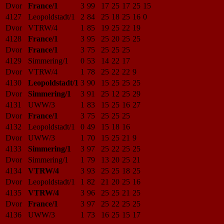
Dvor
France/1
3
99
17
25
17
25
15
4127
Leopoldstadt/1
2
84
25
18
25
16
0
Dvor
VTRW/4
1
85
19
25
22
19
4128
France/1
3
95
25
20
25
25
Dvor
France/1
3
75
25
25
25
4129
Simmering/1
0
53
14
22
17
Dvor
VTRW/4
1
78
25
22
22
9
4130
Leopoldstadt/1
3
90
15
25
25
25
Dvor
Simmering/1
3
91
25
12
25
29
4131
UWW/3
1
83
15
25
16
27
Dvor
France/1
3
75
25
25
25
4132
Leopoldstadt/1
0
49
15
18
16
Dvor
UWW/3
1
70
15
25
21
9
4133
Simmering/1
3
97
25
22
25
25
Dvor
Simmering/1
1
79
13
20
25
21
4134
VTRW/4
3
93
25
25
18
25
Dvor
Leopoldstadt/1
1
82
21
20
25
16
4135
VTRW/4
3
96
25
25
21
25
Dvor
France/1
3
97
25
22
25
25
4136
UWW/3
1
73
16
25
15
17