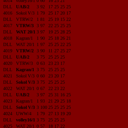
4014
volley16/1
0
60
16
23
21
DLL
UAB/2
3
92
17
25
25
25
4016
Sokol V/3
1
79
25
17
20
17
DLL
VTRW/2
1
81
25
19
15
22
4017
VTRW/3
3
97
22
25
25
25
DLL
WAT 20/1
3
97
19
25
28
25
4018
Kagran/1
1
90
25
18
26
21
DLL
WAT 20/1
1
97
25
25
22
25
4019
VTRW/2
3
90
11
27
25
27
DLL
UAB/2
3
75
25
25
25
4020
VTRW/3
0
63
23
23
17
DLL
Kagran/1
3
75
25
25
25
4021
Sokol V/3
0
60
23
20
17
DLL
Sokol V/3
3
75
25
25
25
4022
WAT 20/1
0
67
22
23
22
DLL
UAB/2
3
97
25
31
16
25
4023
Kagran/1
1
93
21
29
25
18
DLL
Sokol V/3
3
100
25
25
25
25
4024
UWW/4
1
79
27
13
19
20
DLL
volley16/1
3
75
25
25
25
4025
WAT 20/1
0
57
18
17
22