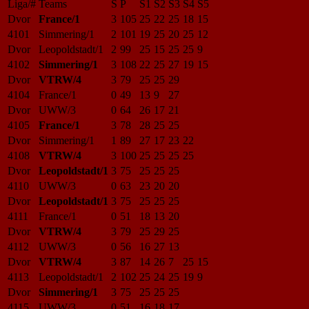
Liga/#
Teams
S
P
S1
S2
S3
S4
S5
Dvor
France/1
3
105
25
22
25
18
15
4101
Simmering/1
2
101
19
25
20
25
12
Dvor
Leopoldstadt/1
2
99
25
15
25
25
9
4102
Simmering/1
3
108
22
25
27
19
15
Dvor
VTRW/4
3
79
25
25
29
4104
France/1
0
49
13
9
27
Dvor
UWW/3
0
64
26
17
21
4105
France/1
3
78
28
25
25
Dvor
Simmering/1
1
89
27
17
23
22
4108
VTRW/4
3
100
25
25
25
25
Dvor
Leopoldstadt/1
3
75
25
25
25
4110
UWW/3
0
63
23
20
20
Dvor
Leopoldstadt/1
3
75
25
25
25
4111
France/1
0
51
18
13
20
Dvor
VTRW/4
3
79
25
29
25
4112
UWW/3
0
56
16
27
13
Dvor
VTRW/4
3
87
14
26
7
25
15
4113
Leopoldstadt/1
2
102
25
24
25
19
9
Dvor
Simmering/1
3
75
25
25
25
4115
UWW/3
0
51
16
18
17