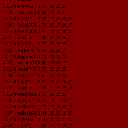
DLLM
UWW/2
3
75
25
25
25
4329
volley16/1
0
60
16
23
21
DLLM
UAB/2
3
92
17
25
25
25
4330
Sokol V/3
1
79
25
17
20
17
DLLM
WAT 20/1
3
97
19
25
28
25
4331
Kagran/1
1
90
25
18
26
21
DLLM
UAB/2
3
75
25
25
25
4332
VTRW/3
0
63
23
23
17
DLLM
Kagran/1
3
75
25
25
25
4333
Sokol V/3
0
60
23
20
17
DLLM
Sokol V/3
3
75
25
25
25
4334
WAT 20/1
0
67
22
23
22
DLLM
UAB/2
3
97
25
31
16
25
4335
Kagran/1
1
93
21
29
25
18
DLLM
volley16/1
3
75
25
25
25
4336
WAT 20/1
0
57
18
17
22
DLLM
VTRW/3
1
73
17
18
25
13
4337
volley16/1
3
94
25
25
19
25
DLLM
UWW/2
3
102
25
25
27
25
4338
UAB/2
1
88
21
15
29
23