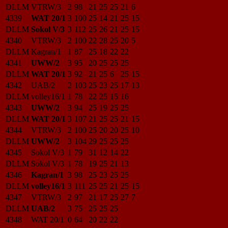
DLLM
VTRW/3
2
98
21
25
25
21
6
4339
WAT 20/1
3
100
25
14
21
25
15
DLLM
Sokol V/3
3
112
25
26
21
25
15
4340
VTRW/3
2
100
22
28
25
20
5
DLLM
Kagran/1
1
87
25
18
22
22
4341
UWW/2
3
95
20
25
25
25
DLLM
WAT 20/1
3
92
21
25
6
25
15
4342
UAB/2
2
103
25
23
25
17
13
DLLM
volley16/1
1
78
22
25
15
16
4343
UWW/2
3
94
25
19
25
25
DLLM
WAT 20/1
3
107
21
25
25
21
15
4344
VTRW/3
2
100
25
20
20
25
10
DLLM
UWW/2
3
104
29
25
25
25
4345
Sokol V/3
1
79
31
12
14
22
DLLM
Sokol V/3
1
78
19
25
21
13
4346
Kagran/1
3
98
25
23
25
25
DLLM
volley16/1
3
111
25
25
21
25
15
4347
VTRW/3
2
97
21
17
25
27
7
DLLM
UAB/2
3
75
25
25
25
4348
WAT 20/1
0
64
20
22
22