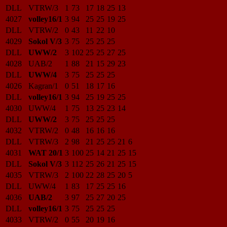
DLL
VTRW/3
1
73
17
18
25
13
4027
volley16/1
3
94
25
25
19
25
DLL
VTRW/2
0
43
11
22
10
4029
Sokol V/3
3
75
25
25
25
DLL
UWW/2
3
102
25
25
27
25
4028
UAB/2
1
88
21
15
29
23
DLL
UWW/4
3
75
25
25
25
4026
Kagran/1
0
51
18
17
16
DLL
volley16/1
3
94
25
19
25
25
4030
UWW/4
1
75
13
25
23
14
DLL
UWW/2
3
75
25
25
25
4032
VTRW/2
0
48
16
16
16
DLL
VTRW/3
2
98
21
25
25
21
6
4031
WAT 20/1
3
100
25
14
21
25
15
DLL
Sokol V/3
3
112
25
26
21
25
15
4035
VTRW/3
2
100
22
28
25
20
5
DLL
UWW/4
1
83
17
25
25
16
4036
UAB/2
3
97
25
27
20
25
DLL
volley16/1
3
75
25
25
25
4033
VTRW/2
0
55
20
19
16