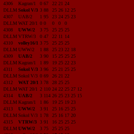
4306
Kagran/1
0
67
22
21
24
DLLM
Sokol V/3
3
88
25
26
12
25
4307
UAB/2
1
95
23
24
25
23
DLLM
WAT 20/1
0
0
0
0
0
4308
UWW/2
3
75
25
25
25
DLLM
VTRW/3
0
47
22
11
14
4310
volley16/1
3
75
25
25
25
DLLM
UWW/2
1
88
25
23
22
18
4309
UAB/2
3
90
15
25
25
25
DLLM
Kagran/1
1
89
19
25
22
23
4311
Sokol V/3
3
96
25
21
25
25
DLLM
Sokol V/3
0
69
26
21
22
4312
WAT 20/1
3
78
28
25
25
DLLM
WAT 20/1
2
110
24
22
25
27
12
4314
UAB/2
3
114
26
25
23
25
15
DLLM
Kagran/1
1
86
19
25
19
23
4313
UWW/2
3
91
25
16
25
25
DLLM
Sokol V/3
1
78
25
16
17
20
4315
VTRW/3
3
91
16
25
25
25
DLLM
UWW/2
3
75
25
25
25