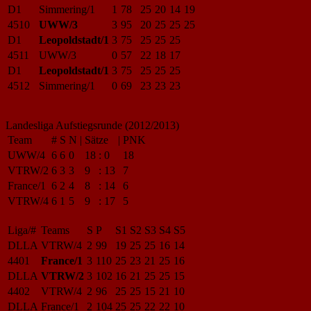
D1
Simmering/1
1
78
25
20
14
19
4510
UWW/3
3
95
20
25
25
25
D1
Leopoldstadt/1
3
75
25
25
25
4511
UWW/3
0
57
22
18
17
D1
Leopoldstadt/1
3
75
25
25
25
4512
Simmering/1
0
69
23
23
23
Landesliga Aufstiegsrunde (2012/2013)
Team
#
S
N
|
Sätze
|
PNK
UWW/4
6
6
0
18
:
0
18
VTRW/2
6
3
3
9
:
13
7
France/1
6
2
4
8
:
14
6
VTRW/4
6
1
5
9
:
17
5
Liga/#
Teams
S
P
S1
S2
S3
S4
S5
DLLA
VTRW/4
2
99
19
25
25
16
14
4401
France/1
3
110
25
23
21
25
16
DLLA
VTRW/2
3
102
16
21
25
25
15
4402
VTRW/4
2
96
25
25
15
21
10
DLLA
France/1
2
104
25
25
22
22
10