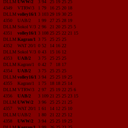
DLLM
UWW/2
3
94
25
19
25
25
4349
VTRW/3
1
79
16
25
20
18
DLLM
volley16/1
3
103
29
19
30
25
4350
UAB/2
1
99
27
25
28
19
DLLM
Sokol V/3
2
96
21
20
25
25
5
4351
volley16/1
3
108
25
25
22
21
15
DLLM
Kagran/1
3
75
25
25
25
4352
WAT 20/1
0
52
14
16
22
DLLM
Sokol V/3
0
43
15
16
12
4353
UAB/2
3
75
25
25
25
DLLM
Kagran/1
0
42
7
18
17
4354
UAB/2
3
75
25
25
25
DLLM
volley16/1
3
94
25
25
19
25
4355
Kagran/1
1
75
18
18
25
14
DLLM
VTRW/3
2
97
25
19
22
25
6
4356
UAB/2
3
109
21
25
25
23
15
DLLM
UWW/2
3
96
25
25
21
25
4357
WAT 20/1
1
61
14
12
25
10
DLLM
UAB/2
1
80
21
22
25
12
4358
UWW/2
3
94
25
25
19
25
DLLM
Kagran/1
3
99
26
25
23
25