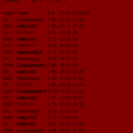
UWW/3
6
1
5
5
:
16
3
Liga/#
Teams
S
P
S1
S2
S3
S4
S5
D1
Leopoldstadt/1
1
86
17
25
21
23
4501
volley16/2
3
86
25
11
25
25
D1
UWW/3
0
51
13
18
20
4502
volley16/2
3
75
25
25
25
D1
UWW/3
0
58
20
22
16
4503
Simmering/1
3
75
25
25
25
D1
Simmering/1
0
59
28
17
14
4504
Leopoldstadt/1
3
80
30
25
25
D1
volley16/2
3
90
25
15
25
25
4505
Simmering/1
1
68
15
25
12
16
D1
UWW/3
1
88
20
28
22
18
4506
Leopoldstadt/1
3
101
25
26
25
25
D1
volley16/2
3
97
22
25
25
25
4507
UWW/3
1
79
25
13
18
23
D1
Simmering/1
0
52
22
12
18
4508
volley16/2
3
75
25
25
25
D1
volley16/2
3
97
25
25
22
25
4509
Leopoldstadt/1
1
68
15
9
25
19