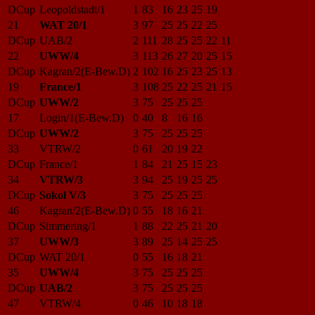
DCup
Leopoldstadt/1
1
83
16
23
25
19
21
WAT 20/1
3
97
25
25
22
25
DCup
UAB/2
2
111
28
25
25
22
11
22
UWW/4
3
113
26
27
20
25
15
DCup
Kagran/2(E-Bew.D)
2
102
16
25
23
25
13
19
France/1
3
108
25
22
25
21
15
DCup
UWW/2
3
75
25
25
25
17
Login/1(E-Bew.D)
0
40
8
16
16
DCup
UWW/2
3
75
25
25
25
33
VTRW/2
0
61
20
19
22
DCup
France/1
1
84
21
25
15
23
34
VTRW/3
3
94
25
19
25
25
DCup
Sokol V/3
3
75
25
25
25
46
Kagran/2(E-Bew.D)
0
55
18
16
21
DCup
Simmering/1
1
88
22
25
21
20
37
UWW/3
3
89
25
14
25
25
DCup
WAT 20/1
0
55
16
18
21
35
UWW/4
3
75
25
25
25
DCup
UAB/2
3
75
25
25
25
47
VTRW/4
0
46
10
18
18