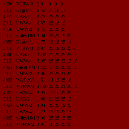
4056
VTRW/2
0
0
0
0
0
DLL
Kagran/1
0
42
7
18
17
4057
UAB/2
3
75
25
25
25
DLL
UWW/4
0
57
22
16
19
4058
UWW/2
3
75
25
25
25
DLL
volley16/1
3
94
25
25
19
25
4059
Kagran/1
1
75
18
18
25
14
DLL
VTRW/3
2
97
25
19
22
25
6
4060
UAB/2
3
109
21
25
25
23
15
DLL
UWW/4
2
95
25
25
22
13
10
4061
Sokol V/3
3
105
17
23
25
25
15
DLL
UWW/2
3
96
25
25
21
25
4062
WAT 20/1
1
61
14
12
25
10
DLL
VTRW/3
3
106
25
25
21
20
15
4063
UWW/4
2
95
17
16
25
25
12
DLL
UAB/2
1
80
21
22
25
12
4064
UWW/2
3
94
25
25
19
25
DLL
UWW/4
1
72
15
19
25
13
4065
volley16/1
3
90
25
25
15
25
DLL
VTRW/2
3
91
16
25
25
25