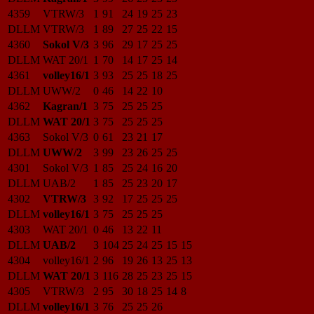
4359
VTRW/3
1
91
24
19
25
23
DLLM
VTRW/3
1
89
27
25
22
15
4360
Sokol V/3
3
96
29
17
25
25
DLLM
WAT 20/1
1
70
14
17
25
14
4361
volley16/1
3
93
25
25
18
25
DLLM
UWW/2
0
46
14
22
10
4362
Kagran/1
3
75
25
25
25
DLLM
WAT 20/1
3
75
25
25
25
4363
Sokol V/3
0
61
23
21
17
DLLM
UWW/2
3
99
23
26
25
25
4301
Sokol V/3
1
85
25
24
16
20
DLLM
UAB/2
1
85
25
23
20
17
4302
VTRW/3
3
92
17
25
25
25
DLLM
volley16/1
3
75
25
25
25
4303
WAT 20/1
0
46
13
22
11
DLLM
UAB/2
3
104
25
24
25
15
15
4304
volley16/1
2
96
19
26
13
25
13
DLLM
WAT 20/1
3
116
28
25
23
25
15
4305
VTRW/3
2
95
30
18
25
14
8
DLLM
volley16/1
3
76
25
25
26