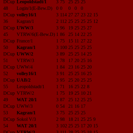
DCup
Leopoldstadt/1
3
75
25
25
25
48
Login/1(E-Bew.D)
0
0
0
0
0
DCup
volley16/1
3
114
27
27
23
22
15
36
Kagran/1
2
112
25
25
25
25
12
DCup
UWW/3
3
96
19
25
25
27
45
VTRW/6(E-Bew.D)
1
86
25
14
22
25
DCup
France/1
1
75
15
11
27
22
50
Kagran/1
3
100
25
25
25
25
DCup
UWW/2
3
89
25
25
14
25
51
VTRW/3
1
78
17
20
25
16
DCup
UWW/4
1
84
23
16
25
20
52
volley16/1
3
91
25
25
16
25
DCup
UAB/2
3
95
25
20
25
25
55
Leopoldstadt/1
1
71
16
25
22
8
DCup
VTRW/2
1
75
19
25
10
21
49
WAT 20/1
3
87
25
12
25
25
DCup
UWW/3
0
54
21
16
17
53
Kagran/1
3
75
25
25
25
DCup
Sokol V/3
2
98
18
21
25
25
9
54
WAT 20/1
3
102
25
25
17
20
15
DCup
VTRW/3
3
111
28
25
25
18
15