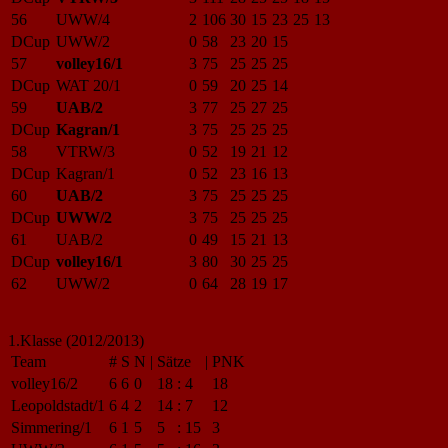
56
UWW/4
2
106
30
15
23
25
13
DCup
UWW/2
0
58
23
20
15
57
volley16/1
3
75
25
25
25
DCup
WAT 20/1
0
59
20
25
14
59
UAB/2
3
77
25
27
25
DCup
Kagran/1
3
75
25
25
25
58
VTRW/3
0
52
19
21
12
DCup
Kagran/1
0
52
23
16
13
60
UAB/2
3
75
25
25
25
DCup
UWW/2
3
75
25
25
25
61
UAB/2
0
49
15
21
13
DCup
volley16/1
3
80
30
25
25
62
UWW/2
0
64
28
19
17
1.Klasse (2012/2013)
Team
#
S
N
|
Sätze
|
PNK
volley16/2
6
6
0
18
:
4
18
Leopoldstadt/1
6
4
2
14
:
7
12
Simmering/1
6
1
5
5
:
15
3