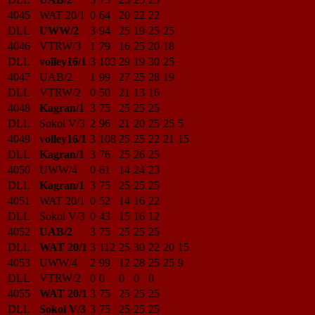
4045
WAT 20/1
0
64
20
22
22
DLL
UWW/2
3
94
25
19
25
25
4046
VTRW/3
1
79
16
25
20
18
DLL
volley16/1
3
103
29
19
30
25
4047
UAB/2
1
99
27
25
28
19
DLL
VTRW/2
0
50
21
13
16
4048
Kagran/1
3
75
25
25
25
DLL
Sokol V/3
2
96
21
20
25
25
5
4049
volley16/1
3
108
25
25
22
21
15
DLL
Kagran/1
3
76
25
26
25
4050
UWW/4
0
61
14
24
23
DLL
Kagran/1
3
75
25
25
25
4051
WAT 20/1
0
52
14
16
22
DLL
Sokol V/3
0
43
15
16
12
4052
UAB/2
3
75
25
25
25
DLL
WAT 20/1
3
112
25
30
22
20
15
4053
UWW/4
2
99
12
28
25
25
9
DLL
VTRW/2
0
0
0
0
0
4055
WAT 20/1
3
75
25
25
25
DLL
Sokol V/3
3
75
25
25
25